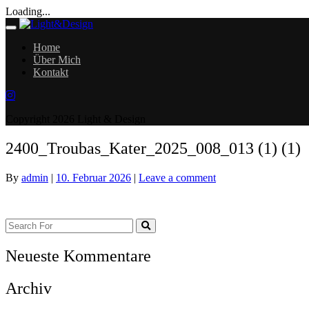
Loading...
Toggle
navigation
Home
Über Mich
Kontakt
Copyright 2026 Light & Design
2400_Troubas_Kater_2025_008_013 (1) (1)
By
admin
|
10. Februar 2026
|
Leave a comment
Neueste Kommentare
Archiv